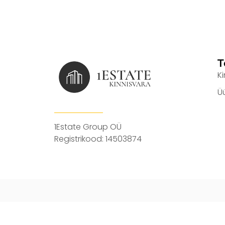
T
K
Ü
1Estate Group OÜ
Registrikood: 14503874