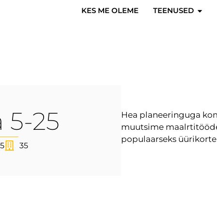
KES ME OLEME
TEENUSED
 5-25
Hea planeeringuga komp
muutsime maalrtitööde 
populaarseks üürikorter
25
35