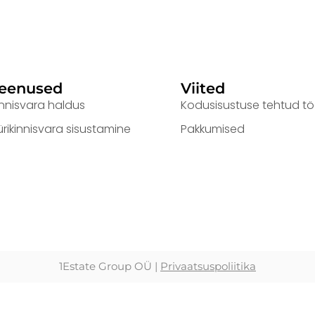
eenused
Viited
innisvara haldus
Kodusisustuse tehtud t
ürikinnisvara sisustamine
Pakkumised
1Estate Group OÜ |
Privaatsuspoliitika