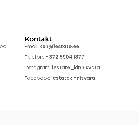
Kontakt
ööd
Email:
ken@1estate.ee
Telefon:
+372 5904 1877
Instagram:
1estate_kinnisvara
Facebook:
1estatekinnisvara