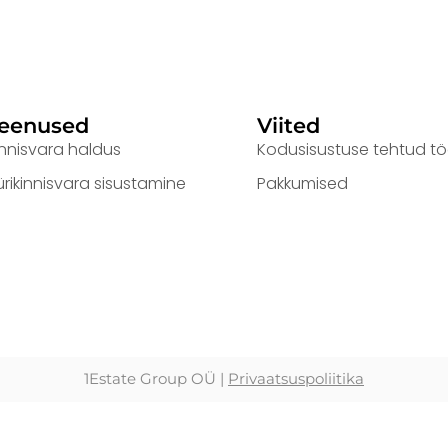
eenused
Viited
innisvara haldus
Kodusisustuse tehtud t
ürikinnisvara sisustamine
Pakkumised
1Estate Group OÜ |
Privaatsuspoliitika