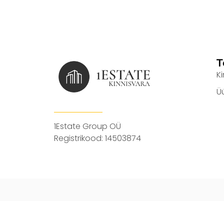
T
K
Ü
1Estate Group OÜ
Registrikood: 14503874