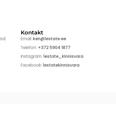
Kontakt
ööd
Email:
ken@1estate.ee
Telefon:
+372 5904 1877
Instagram:
1estate_kinnisvara
Facebook:
1estatekinnisvara